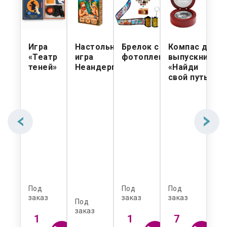
анайзер
Игра
Настольная
Брелок с
Компас для
Бе
«Театр
игра
фотопленкой
выпускника
ко
жетов,
теней»
Неандерпати
«Найди
дл
ичневый
свой путь»
ви
Ul
Под
Под
Под
По
з
заказ
заказ
заказ
зак
Под
заказ
1
1
7
1