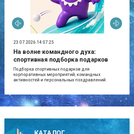
17.07.
тиль
Нови
для 
,
23.07.2026 14:07:25
В асс
е. При
игра д
На волне командного духа:
вать
прове
м и
спортивная подборка подарков
наход
внима
Подборка спортивных подарков для
корпоративных мероприятий, командных
активностей и персональных поздравлений.
КАТАЛОГ