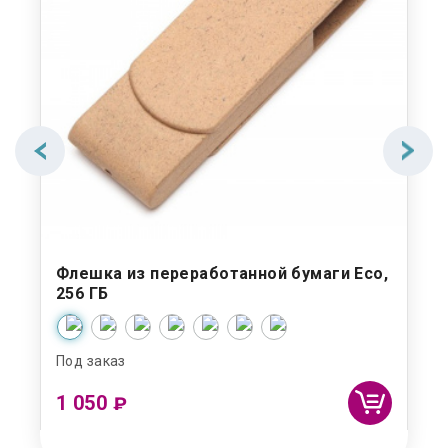
й
Флешка из переработанной бумаги Eco,
Бу
256 ГБ
Под заказ
Под
1 050
9
₽