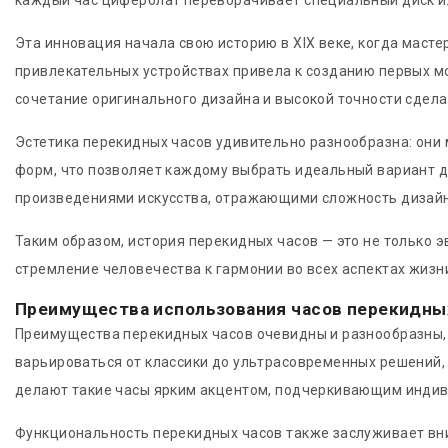
каждый час циферблат переворачивает специальный диск ил
Эта инновация начала свою историю в XIX веке, когда маст
привлекательных устройствах привела к созданию первых м
сочетание оригинального дизайна и высокой точности сделал
Эстетика перекидных часов удивительно разнообразна: они 
форм, что позволяет каждому выбрать идеальный вариант д
произведениями искусства, отражающими сложность дизайн
Таким образом, история перекидных часов — это не только 
стремление человечества к гармонии во всех аспектах жизн
Преимущества использования часов перекидны
Преимущества перекидных часов очевидны и разнообразны, 
варьироваться от классики до ультрасовременных решений,
делают такие часы ярким акцентом, подчеркивающим инди
Функциональность перекидных часов также заслуживает вн