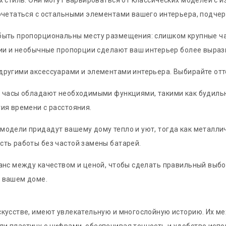
их стиль. Они могут варьироваться от классических моделей 
очетаться с остальными элементами вашего интерьера, подчер
быть пропорциональны месту размещения: слишком крупные ча
инии и необычные пропорции сделают ваш интерьер более выра
ругими аксессуарами и элементами интерьера. Выбирайте отте
о часы обладают необходимыми функциями, такими как будиль
ия времени с расстояния.
одели придадут вашему дому тепло и уют, тогда как металлич
сть работы без частой замены батарей.
ланс между качеством и ценой, чтобы сделать правильный выб
 вашем доме.
кусстве, имеют увлекательную и многослойную историю. Их ме