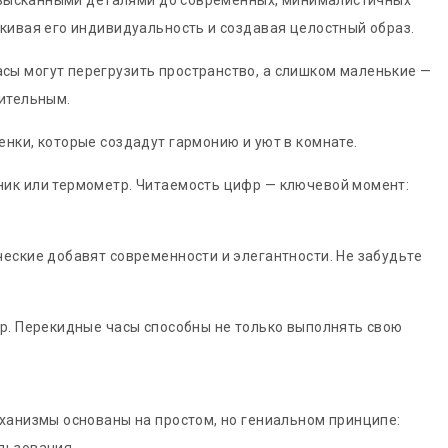
с изысканными деталями до современных, минималистичных
кивая его индивидуальность и создавая целостный образ.
сы могут перегрузить пространство, а слишком маленькие —
зительным.
нки, которые создадут гармонию и уют в комнате.
ник или термометр. Читаемость цифр — ключевой момент:
еские добавят современности и элегантности. Не забудьте
ор. Перекидные часы способны не только выполнять свою
ханизмы основаны на простом, но гениальном принципе: