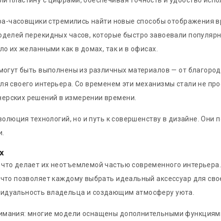
и пластину с цифрами, обеспечивая точность и удобство испо
ера-часовщики стремились найти новые способы отображения в
оделей перекидных часов, которые быстро завоевали популярн
о их желанными как в домах, так и в офисах.
могут быть выполнены из различных материалов — от благород
ля своего интерьера. Со временем эти механизмы стали не пр
ерских решений в измерении времени.
эволюция технологий, но и путь к совершенству в дизайне. Он
и.
х
что делает их неотъемлемой частью современного интерьера. 
 что позволяет каждому выбрать идеальный аксессуар для сво
видуальность владельца и создающим атмосферу уюта.
имания: многие модели оснащены дополнительными функциями,