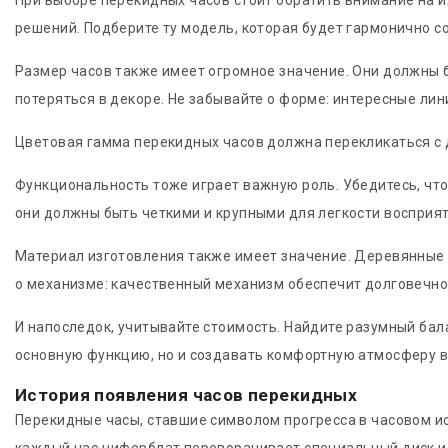
При выборе перекидных часов стоит обратить внимание на 
решений. Подберите ту модель, которая будет гармонично с
Размер часов также имеет огромное значение. Они должны 
потеряться в декоре. Не забывайте о форме: интересные л
Цветовая гамма перекидных часов должна перекликаться с д
Функциональность тоже играет важную роль. Убедитесь, чт
они должны быть четкими и крупными для легкости восприят
Материал изготовления также имеет значение. Деревянные м
о механизме: качественный механизм обеспечит долговечно
И напоследок, учитывайте стоимость. Найдите разумный ба
основную функцию, но и создавать комфортную атмосферу в
История появления часов перекидных
Перекидные часы, ставшие символом прогресса в часовом ис