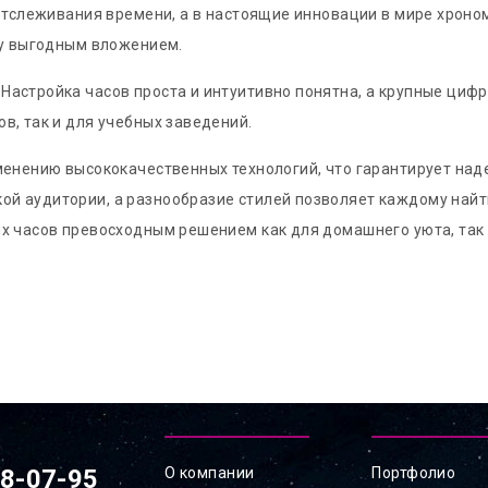
я отслеживания времени, а в настоящие инновации в мире хро
ку выгодным вложением.
Настройка часов проста и интуитивно понятна, а крупные циф
в, так и для учебных заведений.
именению высококачественных технологий, что гарантирует н
й аудитории, а разнообразие стилей позволяет каждому найти
ых часов превосходным решением как для домашнего уюта, так
78-07-95
О компании
Портфолио