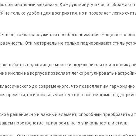
я их оригинальный механизм. Каждую минуту и час отображаю
 не только удобен для восприятия, но и позволяет легко счит
 часов, также заслуживают особого внимания. Чаще всего они
говечность. Эти материалы не только подчеркивают стиль устр
но выбрать подходящее место и подключить их к источнику пит
ие кнопки на корпусе позволяет легко регулировать настройки
классического до современного, что позволяет им гармонично 
ия времени, но и стильным акцентом в вашем доме, подчерк
ское решение, но и важный элемент, способный преобразить а
ашем пространстве, привнося в него уникальность и стиль.