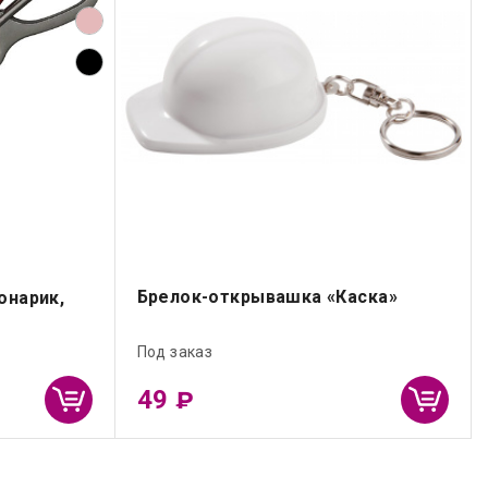
Брелок-открывашка «Каска»
онарик,
Под заказ
49
₽