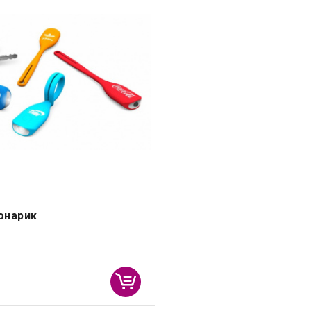
онарик