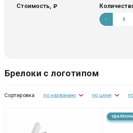
Стоимость,
Количество
₽
Брелоки с логотипом
Сортировка
по названию
по цене
п
УДАЛЕНН