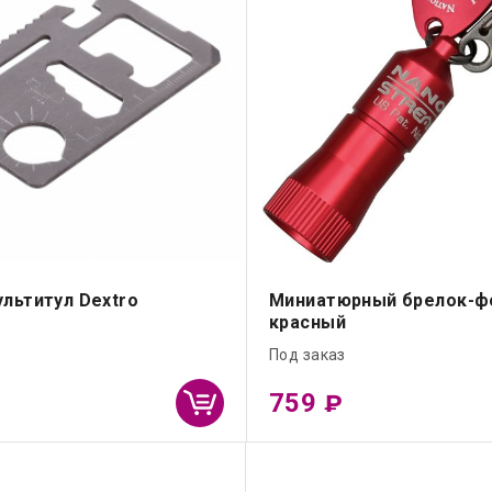
льтитул Dextro
Миниатюрный брелок-ф
красный
Под заказ
759
₽