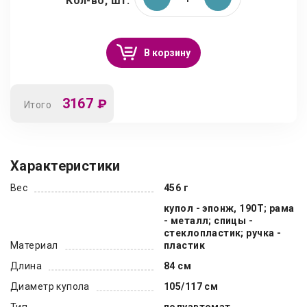
Кол-во, шт.
В корзину
3167
₽
Итого
Характеристики
Вес
456 г
купол - эпонж, 190T; рама
- металл; спицы -
стеклопластик; ручка -
Материал
пластик
Длина
84 см
Диаметр купола
105/117 см
Тип
полуавтомат