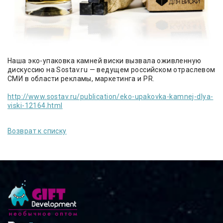
Наша эко-упаковка камней виски вызвала оживленную
дискуссию на Sostav.ru — ведущем российском отраслевом
СМИ в области рекламы, маркетинга и PR.
http://www.sostav.ru/publication/eko-upakovka-kamnej-dlya-
viski-12164.html
Возврат к списку