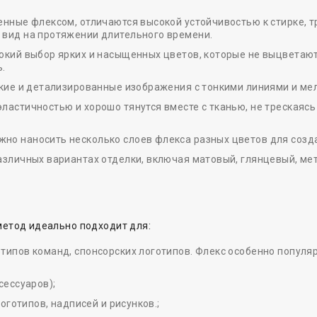
енные флексом, отличаются высокой устойчивостью к стирке, 
 вид на протяжении длительного времени.
окий выбор ярких и насыщенных цветов, которые не выцветают
ь.
ткие и детализированные изображения с тонкими линиями и ме
ластичностью и хорошо тянутся вместе с тканью, не трескаясь
но наносить несколько слоев флекса разных цветов для созд
азличных вариантах отделки, включая матовый, глянцевый, м
метод идеально подходит для:
ипов команд, спонсорских логотипов. Флекс особенно популяр
сессуаров);
оготипов, надписей и рисунков.;