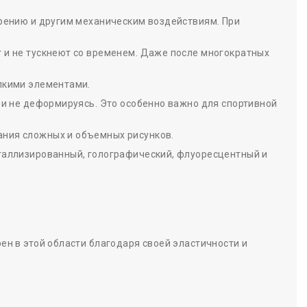
трению и другим механическим воздействиям. При
 и не тускнеют со временем. Даже после многократных
лкими элементами.
 и не деформируясь. Это особенно важно для спортивной
ания сложных и объемных рисунков.
еталлизированный, голографический, флуоресцентный и
ен в этой области благодаря своей эластичности и