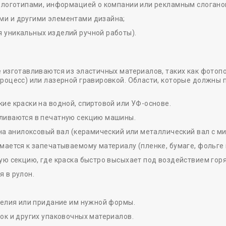
с логотипами, информацией о компании или рекламным слогано
ми и другими элементами дизайна;
я уникальных изделий ручной работы).
 изготавливаются из эластичных материалов, таких как фотоп
роцесс) или лазерной гравировкой. Области, которые должны 
ие краски на водной, спиртовой или УФ-основе.
ливаются в печатную секцию машины.
 на анилоксовый вал (керамический или металлический вал с м
ается к запечатываемому материалу (пленке, бумаге, фольге и 
ую секцию, где краска быстро высыхает под воздействием горя
 в рулон.
делия или придание им нужной формы.
ок и других упаковочных материалов.