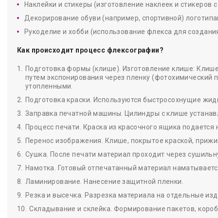
Наклейки и стикеры (изготовление наклеек и стикеров 
Декорирование обуви (например, спортивной) логотипа
Рукоделие и хобби (использование флекса для создани
Как происходит процесс флексографии?
Подготовка формы (клише). Изготовление клише: Клише
путем экспонирования через пленку (фотохимический п
утопленными.
Подготовка краски. Используются быстросохнущие жидк
Заправка печатной машины. Цилиндры с клише устанав
Процесс печати. Краска из красочного ящика подается
Перенос изображения. Клише, покрытое краской, прижим
Сушка. После печати материал проходит через сушильн
Намотка. Готовый отпечатанный материал наматывается
Ламинирование. Нанесение защитной пленки.
Резка и высечка. Разрезка материала на отдельные из
Складывание и склейка. Формирование пакетов, короб