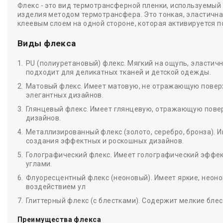
Флекс - это вид термотрансферной пленки, используемый
изделия методом термотрансфера. Это тонкая, эластична
клеевым слоем на одной стороне, которая активируется 
Виды флекса
PU (полиуретановый) флекс. Мягкий на ощупь, эластич
подходит для деликатных тканей и детской одежды.
Матовый флекс. Имеет матовую, не отражающую поверх
элегантных дизайнов.
Глянцевый флекс. Имеет глянцевую, отражающую поверх
дизайнов.
Металлизированный флекс (золото, серебро, бронза). 
создания эффектных и роскошных дизайнов.
Голографический флекс. Имеет голографический эффек
углами.
Флуоресцентный флекс (неоновый). Имеет яркие, неоно
воздействием ул
Глиттерный флекс (с блестками). Содержит мелкие бле
Преимущества флекса