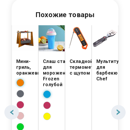
Похожие товары
ор
Мини-
Слаш стакан
Складной
Мультитул
На
 для
гриль,
для
термометр
для
гр
бекю
оранжевый
мороженого
с щупом
барбекю
ре
Frozen
Chef
голубой