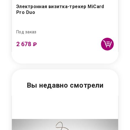
et
Электронная визитка-трекер MiCard
Ци
Pro Duo
Под заказ
Под
2 678
4
₽
Вы недавно смотрели