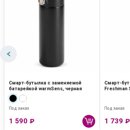
Смарт-бутылка c заменяемой
Смарт-бут
батарейкой warmSens, черная
Freshman 
Под заказ
Под заказ
1 590
1 739
₽
₽