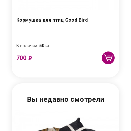
Кормушка для птиц Good Bird
Ав
се
В наличии:
50 шт.
В н
700
1 
₽
Вы недавно смотрели