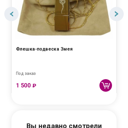
Флешка-подвеска Змея
Фл
Под заказ
Под
1 500
₽
Вы недавно смотрели