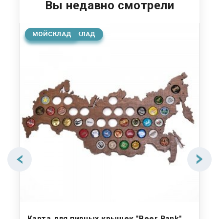
Вы недавно смотрели
ОСНОВНОЙ СКЛАД
МОЙСКЛАД
Карта для пивных крышек "Beer Bank",