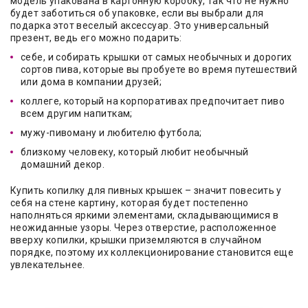
модель упакована в картонную коробку, так что не нужно
будет заботиться об упаковке, если вы выбрали для
подарка этот веселый аксессуар. Это универсальный
презент, ведь его можно подарить:
себе, и собирать крышки от самых необычных и дорогих
сортов пива, которые вы пробуете во время путешествий
или дома в компании друзей;
коллеге, который на корпоративах предпочитает пиво
всем другим напиткам;
мужу-пивоману и любителю футбола;
близкому человеку, который любит необычный
домашний декор.
Купить копилку для пивных крышек – значит повесить у
себя на стене картину, которая будет постепенно
наполняться яркими элементами, складывающимися в
неожиданные узоры. Через отверстие, расположенное
вверху копилки, крышки приземляются в случайном
порядке, поэтому их коллекционирование становится еще
увлекательнее.