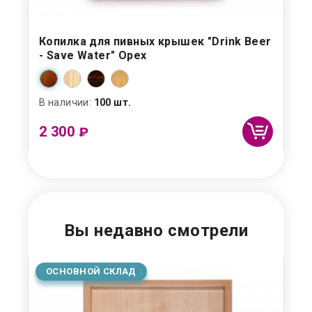
de"
Копилка для пивных крышек "Drink Beer
Ко
- Save Water" Орех
Ор
В наличии:
100 шт.
В н
2 300
2 
₽
Вы недавно смотрели
ОСНОВНОЙ СКЛАД