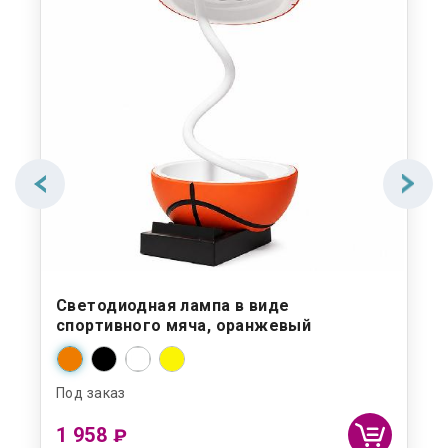
Светодиодная лампа в виде
На
спортивного мяча, оранжевый
по
Под заказ
Под
1 958
8
₽