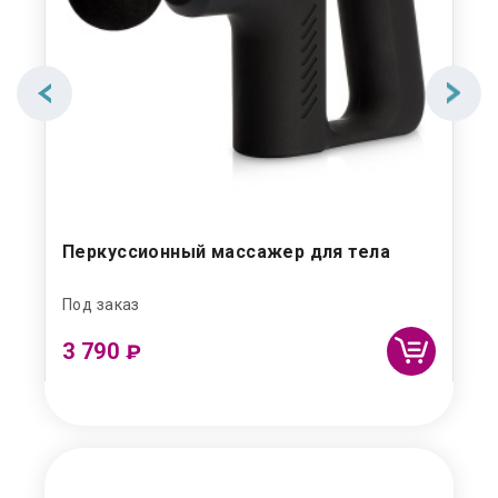
Перкуссионный массажер для тела
Ма
Под заказ
Под
3 790
1 
₽