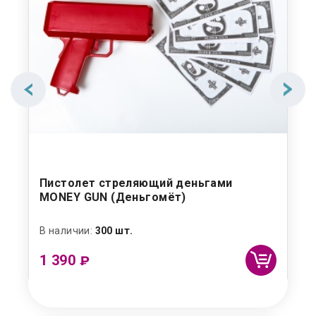
и!"
Пистолет стреляющий деньгами
Ма
MONEY GUN (Деньгомёт)
В наличии:
300 шт.
В н
1 390
1 
₽