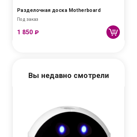
Разделочная доска Motherboard
Хр
Под заказ
Под
1 850
4
₽
Вы недавно смотрели