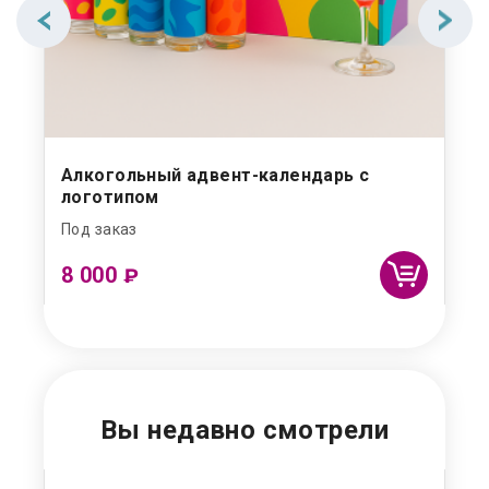
Алкогольный адвент-календарь с
Но
логотипом
на
Под заказ
Под
8 000
1 
₽
Вы недавно смотрели