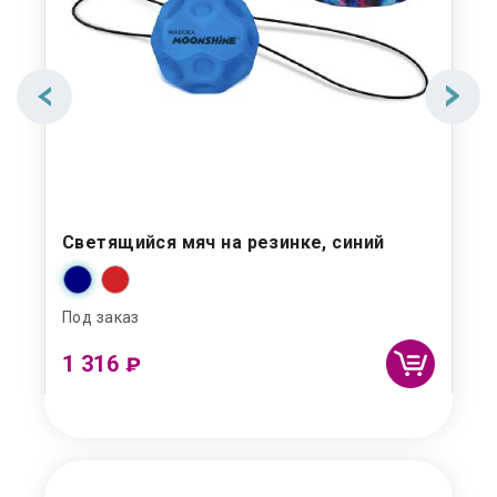
Светящийся мяч на резинке, синий
Иг
Под заказ
Под
1 316
1 
₽