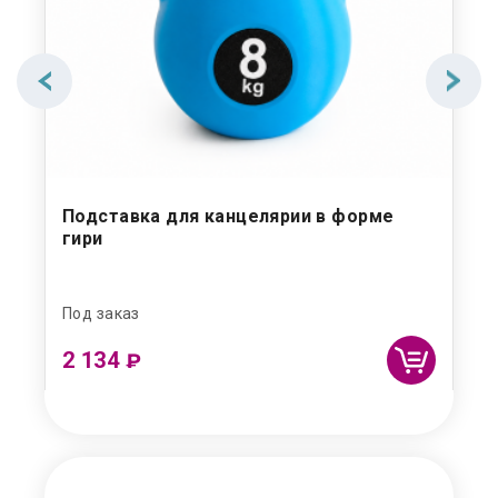
Подставка для канцелярии в форме
На
гири
Под заказ
Под
2 134
9
₽