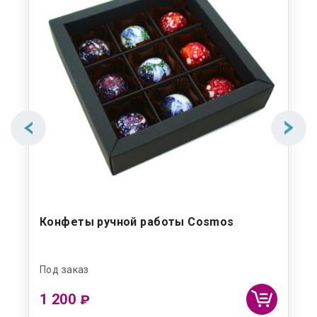
Конфеты ручной работы Cosmos
На
Под заказ
Под
1 200
1 
₽