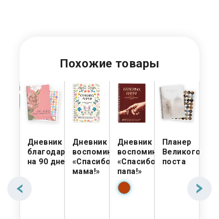
Похожие товары
НОВНОЙ
КЛАД
нер
Дневник
Дневник
Дневник
Планер
Дн
ешественника
благодарности
воспоминаний
воспоминаний
Великого
са
на 90 дней
«Спасибо,
«Спасибо,
поста
са
мама!»
папа!»
ди