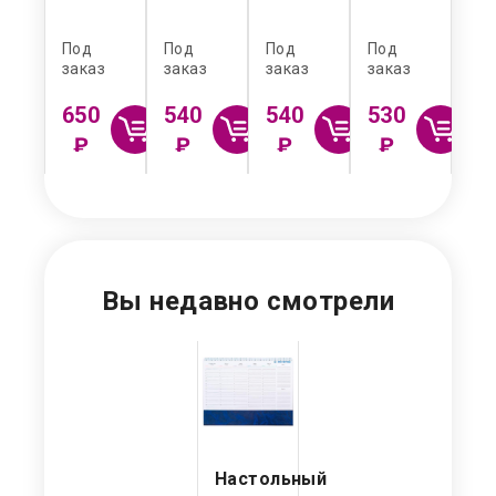
чии:
Под
Под
Под
Под
По
шт.
заказ
заказ
заказ
заказ
зак
650
540
540
530
43
₽
₽
₽
₽
Вы недавно смотрели
Настольный