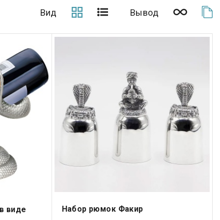
Вид
Вывод
Набор рюмок Факир
в виде