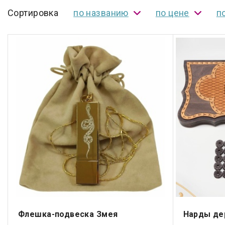
Сортировка
по названию
по цене
п
Флешка-подвеска Змея
Нарды де