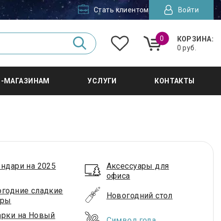
Стать клиентом
Войти
0
КОРЗИНА:
0 руб.
Т-МАГАЗИНАМ
УСЛУГИ
КОНТАКТЫ
ндари на 2025
Аксессуары для
офиса
годние сладкие
Новогодний стол
оры
арки на Новый
Символ года