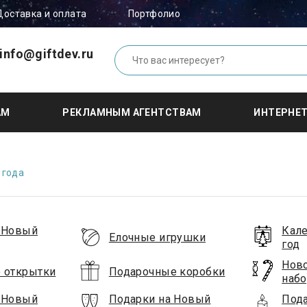
Доставка и оплата
Портфолио
info@giftdev.ru
АМ
РЕКЛАМНЫМ АГЕНТСТВАМ
ИНТЕРНЕ
 года
 Новый
Кале
Елочные игрушки
год
Ново
 открытки
Подарочные коробки
наб
 Новый
Подарки на Новый
Под