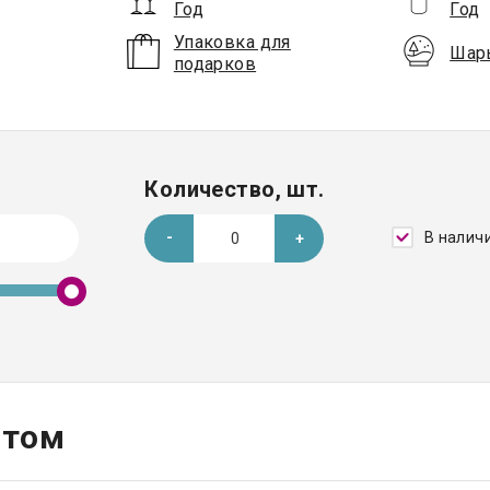
Год
Год
Упаковка для
Шар
подарков
Количество, шт.
В налич
птом