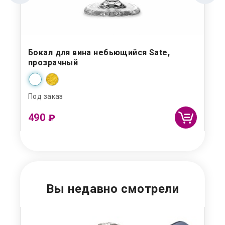
Бокал для вина небьющийся Sate,
Де
прозрачный
Под заказ
Под
490
3 
₽
Вы недавно смотрели