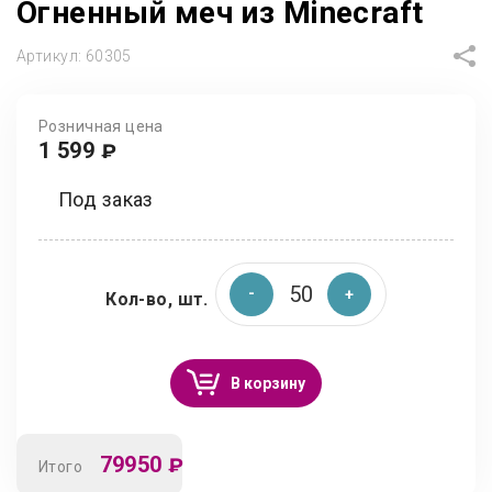
Огненный меч из Minecraft
Артикул:
60305
Розничная цена
1 599
₽
Под заказ
Кол-во, шт.
В корзину
79950
₽
Итого