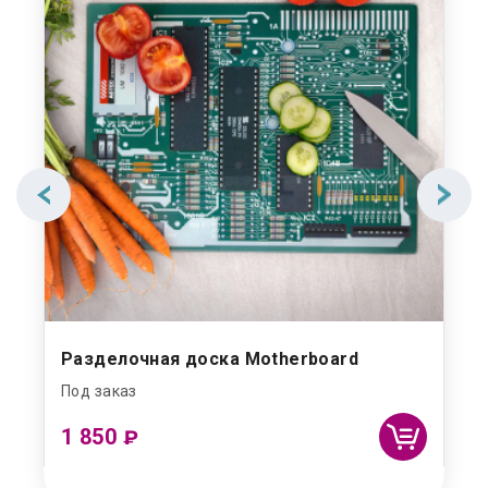
Разделочная доска Motherboard
Хр
Под заказ
Под
1 850
4
₽