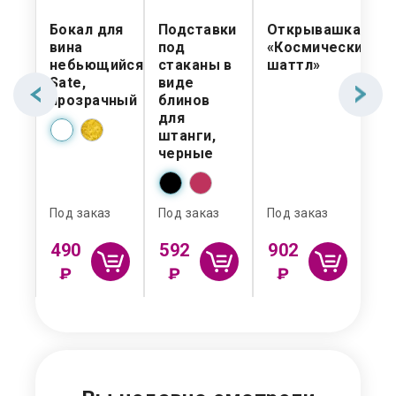
р
Бокал для
Подставки
Открывашка
На
а
вина
под
«Космический
ст
небьющийся
стаканы в
шаттл»
ви
Sate,
виде
де
прозрачный
блинов
по
для
штанги,
черные
По
и:
Под заказ
Под заказ
Под заказ
490
592
902
2
₽
₽
₽