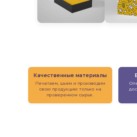
Качественные материалы
Печатаем, шьем и производим
Опе
свою продукцию только на
дос
проверенном сырье.