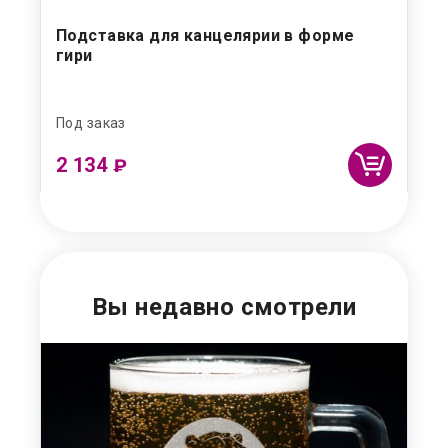
Подставка для канцелярии в форме
На
гири
Под заказ
Под
2 134
9
₽
Вы недавно смотрели