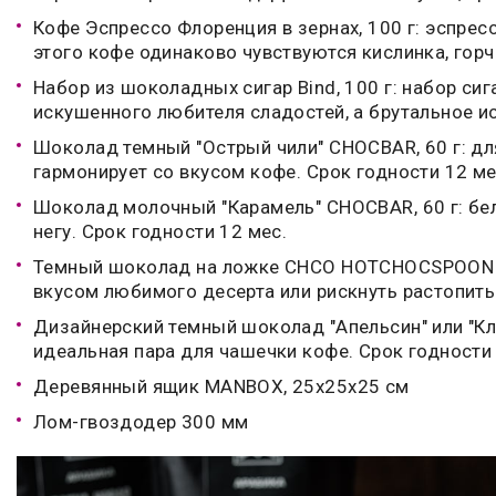
Кофе Эспрессо Флоренция в зернах, 100 г: эспре
этого кофе одинаково чувствуются кислинка, горч
Набор из шоколадных сигар Bind, 100 г: набор с
искушенного любителя сладостей, а брутальное и
Шоколад темный "Острый чили" CHOCBAR, 60 г: дл
гармонирует со вкусом кофе. Срок годности 12 ме
Шоколад молочный "Карамель" CHOCBAR, 60 г: бел
негу. Срок годности 12 мес.
Темный шоколад на ложке CHCO HOTCHOCSPOON DA
вкусом любимого десерта или рискнуть растопить
Дизайнерский темный шоколад "Апельсин" или "Кл
идеальная пара для чашечки кофе. Срок годности 
Деревянный ящик MANBOX, 25х25х25 см
Лом-гвоздодер 300 мм