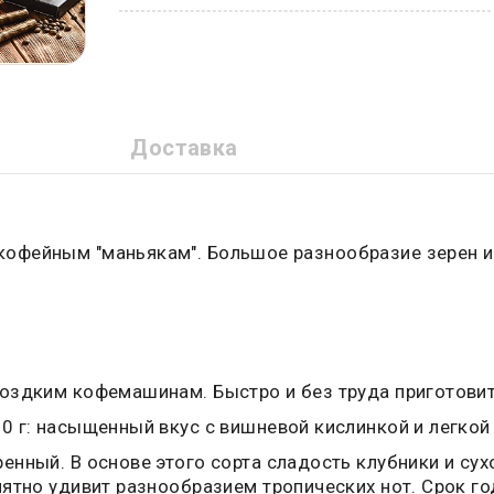
Доставка
офейным "маньякам". Большое разнообразие зерен 
моздким кофемашинам. Быстро и без труда приготовит
00 г: насыщенный вкус с вишневой кислинкой и легко
енный. В основе этого сорта сладость клубники и су
иятно удивит разнообразием тропических нот. Срок го