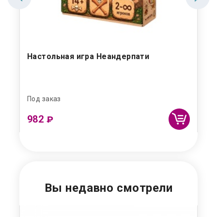
лы
Настольная игра Неандерпати
Ож
ва
Под заказ
Под
982
3
₽
Вы недавно смотрели