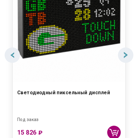
Светодиодный пиксельный дисплей
По
ги
Под заказ
Под
15 826
2 
₽