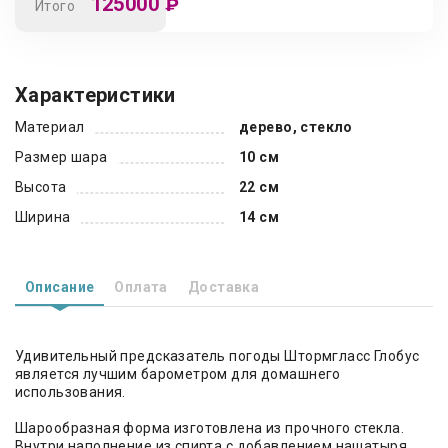
125000
₽
Итого
Характеристики
Материал
дерево, стекло
Размер шара
10 см
Высота
22 см
Ширина
14 см
Описание
Оплата
Доставка
Удивительный предсказатель погоды Штормгласс Глобус
является лучшим барометром для домашнего
использования.
Шарообразная форма изготовлена из прочного стекла.
Внутри наполнение из спирта с добавлением нашатыря,