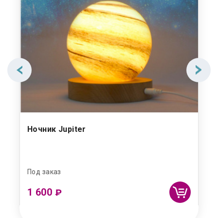
ое
Ночник Jupiter
Св
Под заказ
Под
1 600
2 
₽