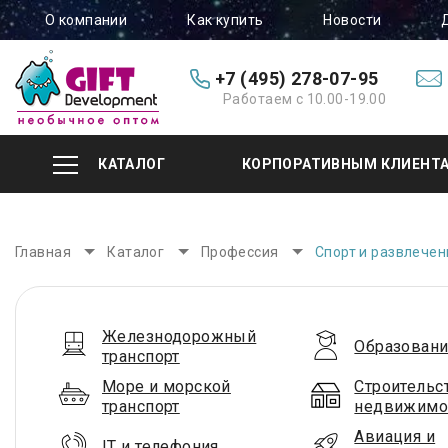
О компании
Как купить
Новости
+7 (495) 278-07-95
Работаем с 10.00-19.00
КАТАЛОГ
КОРПОРАТИВНЫМ КЛИЕНТ
Главная
Каталог
Профессия
Спорт и развлечен
Железнодорожный
Образовани
транспорт
Море и морской
Строительс
транспорт
недвижимо
Авиация и
IT и телефония