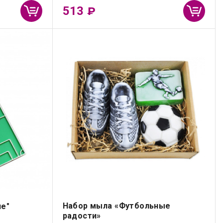
513
₽
Набор мыла «Футбольные
ле"
радости»