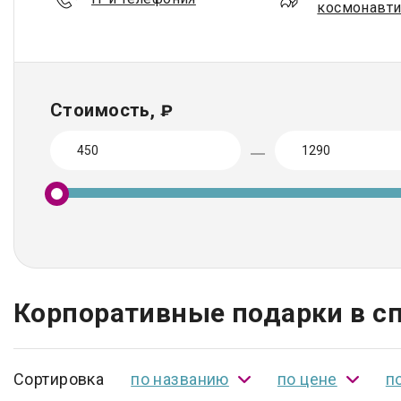
космонавти
Стоимость,
₽
Корпоративные подарки в сп
Сортировка
по названию
по цене
п