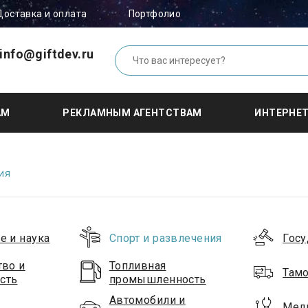
Доставка и оплата
Портфолио
info@giftdev.ru
АМ
РЕКЛАМНЫМ АГЕНТСТВАМ
ИНТЕРНЕ
ия
е и наука
Спорт и развлечения
Госу
тво и
Топливная
Тамо
сть
промышленность
Автомобили и
Мед