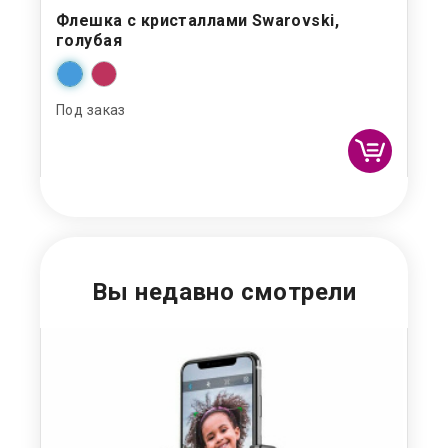
ое
Флешка с кристаллами Swarovski,
Ум
голубая
Под заказ
Под
Вы недавно смотрели