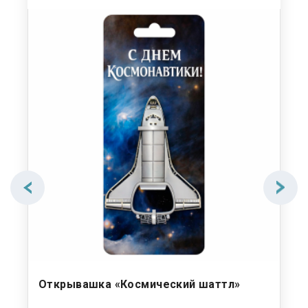
Открывашка «Космический шаттл»
На