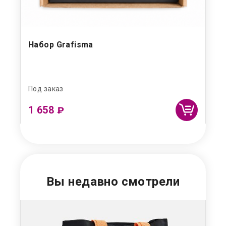
Набор Grafisma
Фа
Va
Под заказ
Под
1 658
2 
₽
Вы недавно смотрели