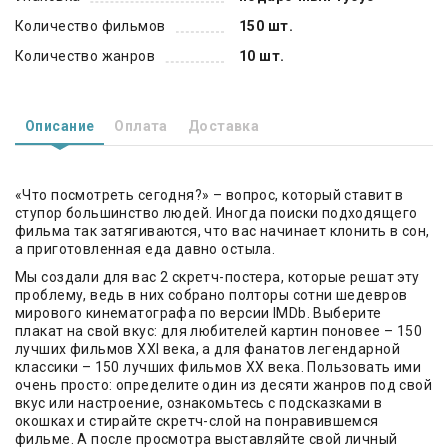
Количество фильмов
150 шт.
Количество жанров
10 шт.
Описание
Оплата
Доставка
«Что посмотреть сегодня?» – вопрос, который ставит в
ступор большинство людей. Иногда поиски подходящего
фильма так затягиваются, что вас начинает клонить в сон,
а приготовленная еда давно остыла.
Мы создали для вас 2 скретч-постера, которые решат эту
проблему, ведь в них собрано полторы сотни шедевров
мирового кинематографа по версии IMDb. Выберите
плакат на свой вкус: для любителей картин поновее – 150
лучших фильмов XXI века, а для фанатов легендарной
классики – 150 лучших фильмов XX века. Пользовать ими
очень просто: определите один из десяти жанров под свой
вкус или настроение, ознакомьтесь с подсказками в
окошках и стирайте скретч-слой на понравившемся
фильме. А после просмотра выставляйте свой личный