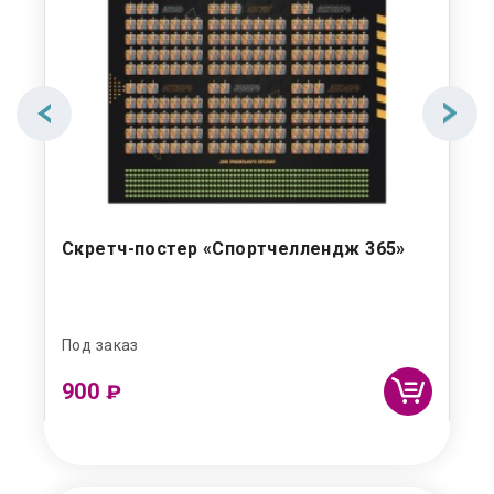
Скретч-постер «Спортчеллендж 365»
Ск
Под заказ
В н
900
₽