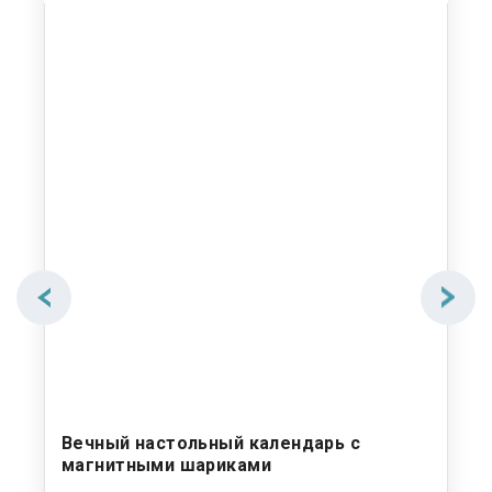
Вечный настольный календарь с
На
магнитными шариками
ма