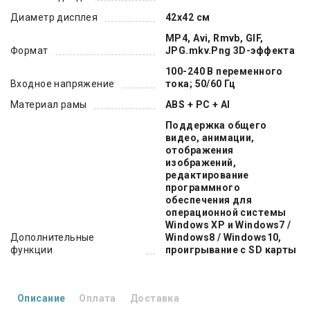
Диаметр дисплея
42х42 см
MP4, Avi, Rmvb, GIF,
Формат
JPG.mkv.Png 3D-эффекта
100-240 В переменного
Входное напряжение
тока; 50/60 Гц
Материал рамы
ABS + PC + Al
Поддержка общего
видео, анимации,
отображения
изображений,
редактирование
программного
обеспечения для
операционной системы
Windows XP и Windows7 /
Дополнительные
Windows8 / Windows10,
функции
проигрывание с SD карты
Описание
Оплата
Доставка