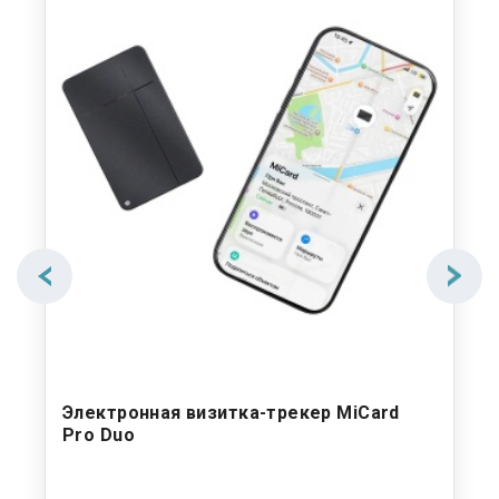
et
Электронная визитка-трекер MiCard
Ци
Pro Duo