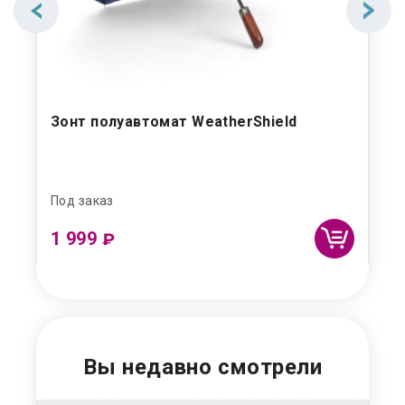
Зонт полуавтомат WeatherShield
Зо
Под заказ
Под
1 999
₽
Вы недавно смотрели