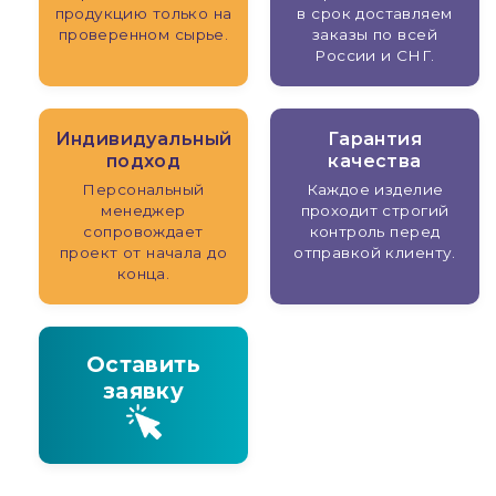
продукцию только на
в срок доставляем
проверенном сырье.
заказы по всей
России и СНГ.
Индивидуальный
Гарантия
подход
качества
Персональный
Каждое изделие
менеджер
проходит строгий
сопровождает
контроль перед
проект от начала до
отправкой клиенту.
конца.
Оставить
заявку