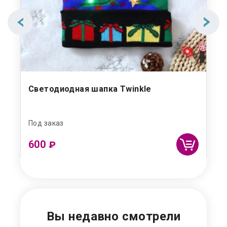
Светодиодная шапка Twinkle
Вя
Под заказ
Под
600
9
₽
Вы недавно смотрели