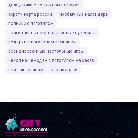
дождевики с логотипом на заказ
скретч карта россии
необычные календари
пряники с логотипом
оригинальные корпоративные сувениры
подарки с логотипом компании
брендированные настольные игры
чехол на чемодан с логотипом на заказ
чай с логотипом
эко подарки