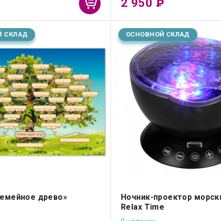
2 950
₽
Й СКЛАД
ОСНОВНОЙ СКЛАД
Семейное древо»
Ночник-проектор морск
Relax Time