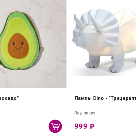
вокадо"
Лампы Dino - "Трицерап
Под заказ
999
₽