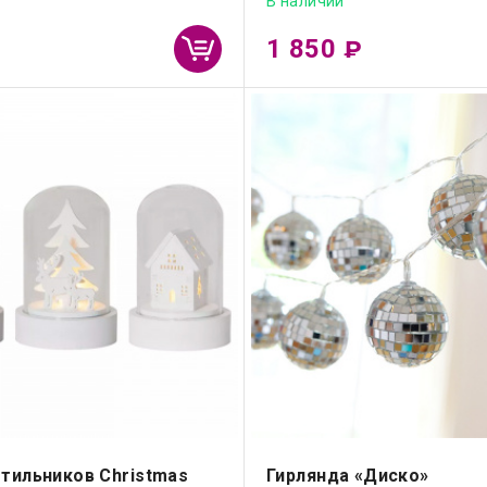
В наличии
1 850
₽
тильников Christmas
Гирлянда «Диско»