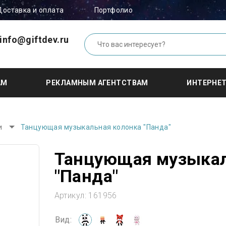
Доставка и оплата
Портфолио
info@giftdev.ru
АМ
РЕКЛАМНЫМ АГЕНТСТВАМ
ИНТЕРНЕ
и
Танцующая музыкальная колонка "Панда"
Танцующая музыкал
"Панда"
Артикул:
161956
Вид: