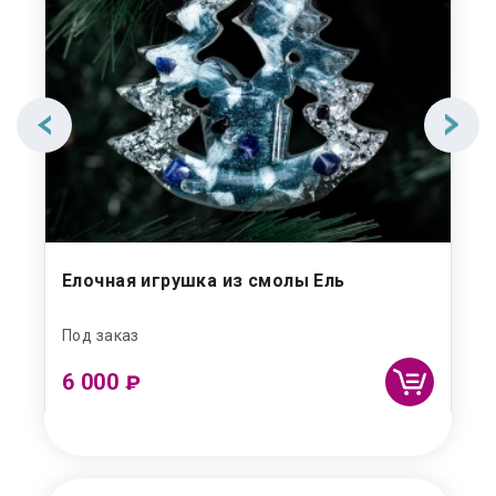
Елочная игрушка из смолы Ель
Ел
Под заказ
Под
6 000
6 
₽