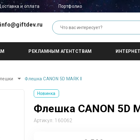
Доставка и оплата
Портфолио
info@giftdev.ru
АМ
РЕКЛАМНЫМ АГЕНТСТВАМ
ИНТЕРНЕ
флешки
Флешка CANON 5D MARK II
Новинка
Флешка CANON 5D M
Артикул:
160062