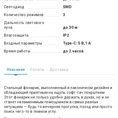
Светодиод
SMD
Количество режимов
3
Дальность светового
луча
до 30 м
Влагозащита
IP2
Входные параметры
Type-C: 5 В,1 A
Время работы
до 2 часов
Описание
Оплата
Доставка
Стильный фонарик, выполненный в лаконичном дизайне и
обладающий приятным на ощупь софт-тач покрытием.
Этот фонарик не только удобно держать в руках, но и он
станет незаменимым помощником в самых разных
ситуациях — будь то вечерняя прогулка, поход или просто
поиск чего-то в темном углу.