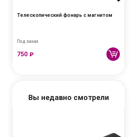
Телескопический фонарь с магнитом
Бу
фо
Под заказ
Под
750
1 
₽
Вы недавно смотрели